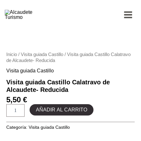
Ir
MAIN
al
contenido
MEN
Visita
guiada
Castillo
Calatravo
Inicio
/
Visita guiada Castillo
/ Visita guiada Castillo Calatravo
de
de Alcaudete- Reducida
Alcaudete-
Reducida
Visita guiada Castillo
cantidad
Visita guiada Castillo Calatravo de
Alcaudete- Reducida
5,50
€
AÑADIR AL CARRITO
Categoría:
Visita guiada Castillo