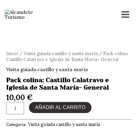
Ir
MAI
al
contenido
MEN
Pack
colina:
Castillo
Calatravo
Inicio
/
Visita guiada castillo y santa maría
/ Pack colina:
e
Castillo Calatravo e Iglesia de Santa María- General
Iglesia
Visita guiada castillo y santa maría
de
Santa
Pack colina: Castillo Calatravo e
María-
Iglesia de Santa María- General
General
cantidad
10,00
€
AÑADIR AL CARRITO
Visita guiada castillo y santa maría
Categoría: